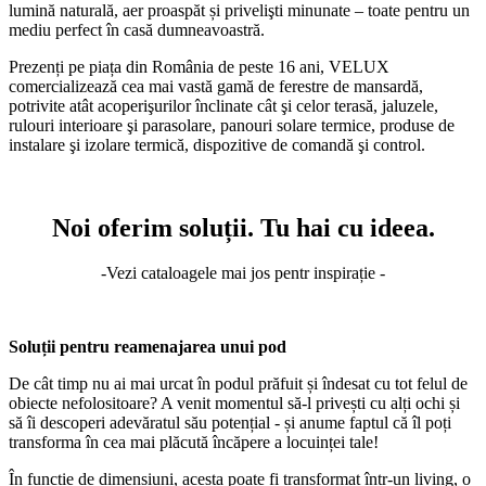
lumină naturală, aer proaspăt și privelişti minunate – toate pentru un
mediu perfect în casă dumneavoastră.
Prezenți pe piața din România de peste 16 ani, VELUX
comercializează cea mai vastă gamă de ferestre de mansardă,
potrivite atât acoperişurilor înclinate cât şi celor terasă, jaluzele,
rulouri interioare şi parasolare, panouri solare termice, produse de
instalare şi izolare termică, dispozitive de comandă şi control.
Noi oferim soluții. Tu hai cu ideea.
-Vezi cataloagele mai jos pentr inspirație -
Soluții pentru reamenajarea unui pod
De cât timp nu ai mai urcat în podul prăfuit și îndesat cu tot felul de
obiecte nefolositoare? A venit momentul să-l privești cu alți ochi și
să îi descoperi adevăratul său potențial - și anume faptul că îl poți
transforma în cea mai plăcută încăpere a locuinței tale!
În funcție de dimensiuni, acesta poate fi transformat într-un living, o