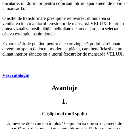
bucătărie, un dormitor pentru copii sau într-un apartament de invidiat
la mansardă.
O astfel de transformare presupune renovarea, iluminarea și
ventilarea lui cu ajutorul ferestrelor de mansardă VELUX. Pentru a
putea vizualiza posibilitățile nelimitate de amenajare, am selectat
câteva exemple inspiraționale.
Exporează-le-le pe rând pentru a te convinge că podul casei poate
deveni un spațiu de locuit modern și plăcut, care beneficiază de un
climat interior sănătos cu ajutorul ferestrelor de mansardă VELUX.
Vezi catalogul
Avantaje
1.
Câștigi mai mult spațiu
Ai nevoie de o cameră în plus? Copiii tăi își doresc o cameră de
joacă? Visezi la amenajarea unui birou acasă? Prin renovarea