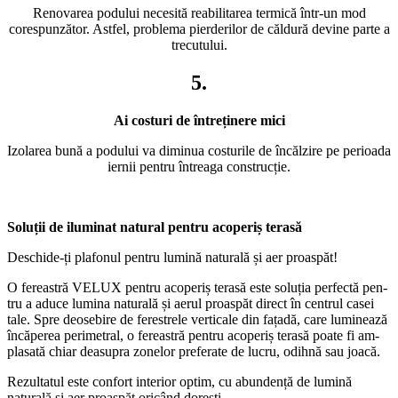
Renovarea podului necesită reabilitarea termică într-un mod
corespunzător. Astfel, problema pierderilor de căldură devine parte a
trecutului.
5.
Ai costuri de întreținere mici
Izolarea bună a podului va diminua costurile de încălzire pe perioada
iernii pentru întreaga construcție.
Soluții de iluminat natural pentru acoperiș terasă
Deschide-ți plafonul pentru lumină naturală și aer proaspăt!
O fereastră VELUX pentru acoperiș terasă este soluția perfectă pen-
tru a aduce lumina naturală și aerul proaspăt direct în centrul casei
tale. Spre deosebire de ferestrele verticale din fațadă, care luminează
încăperea perimetral, o fereastră pentru acoperiș terasă poate fi am-
plasată chiar deasupra zonelor preferate de lucru, odihnă sau joacă.
Rezultatul este confort interior optim, cu abundență de lumină
naturală și aer proaspăt oricând dorești.