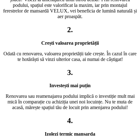
podului, spațiul este valorificat la maxim, iar prin montajul
ferestrelor de mansardă VELUX, vei beneficia de lumină naturală și
aer proaspăt.
2.
Crești valoarea proprietății
Odată cu renovarea, valoarea proprietății tale crește. În cazul în care
te hotărăști să vinzi ulterior casa, ai numai de câștigat!
3.
Investești mai puțin
Renovarea sau reamenajarea podului implică o investiție mult mai
mică în comparație cu achiziția unei noi locuințe. Nu te muta de
acasă, mărește spațiul tău de locuit prin amenjarea podului!
4.
Izolezi termic mansarda