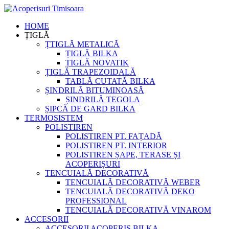
HOME
ȚIGLĂ
ȚTIGLĂ METALICĂ
ȚIGLĂ BILKA
ȚIGLĂ NOVATIK
ȚIGLĂ TRAPEZOIDALĂ
TABLĂ CUTATĂ BILKA
ȘINDRILĂ BITUMINOASĂ
ȘINDRILĂ TEGOLA
ȘIPCĂ DE GARD BILKA
TERMOSISTEM
POLISTIREN
POLISTIREN PT. FAȚADĂ
POLISTIREN PT. INTERIOR
POLISTIREN ȘAPE, TERASE ȘI
ACOPERIȘURI
TENCUIALĂ DECORATIVĂ
TENCUIALĂ DECORATIVĂ WEBER
TENCUIALĂ DECORATIVĂ DEKO
PROFESSIONAL
TENCUIALĂ DECORATIVĂ VINAROM
ACCESORII
ACCESORII ACOPERIȘ BILKA