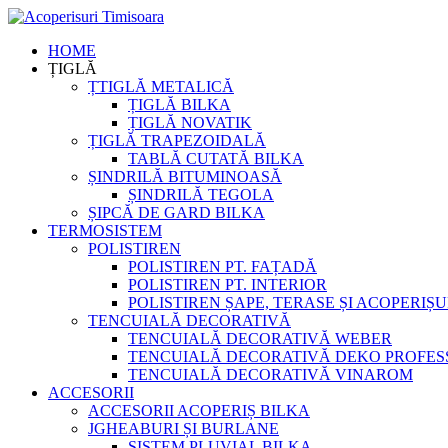
HOME
ȚIGLĂ
ȚTIGLĂ METALICĂ
ȚIGLĂ BILKA
ȚIGLĂ NOVATIK
ȚIGLĂ TRAPEZOIDALĂ
TABLĂ CUTATĂ BILKA
ȘINDRILĂ BITUMINOASĂ
ȘINDRILĂ TEGOLA
ȘIPCĂ DE GARD BILKA
TERMOSISTEM
POLISTIREN
POLISTIREN PT. FAȚADĂ
POLISTIREN PT. INTERIOR
POLISTIREN ȘAPE, TERASE ȘI ACOPERIȘU
TENCUIALĂ DECORATIVĂ
TENCUIALĂ DECORATIVĂ WEBER
TENCUIALĂ DECORATIVĂ DEKO PROFES
TENCUIALĂ DECORATIVĂ VINAROM
ACCESORII
ACCESORII ACOPERIȘ BILKA
JGHEABURI ȘI BURLANE
SISTEM PLUVIAL BILKA