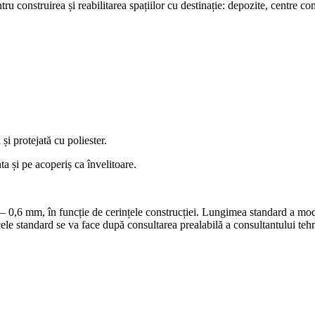
u construirea și reabilitarea spațiilor cu destinație: depozite, centre com
și protejată cu poliester.
ta și pe acoperiș ca învelitoare.
 0,6 mm, în funcție de cerințele construcției. Lungimea standard a mod
cele standard se va face după consultarea prealabilă a consultantului t