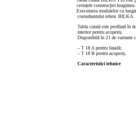
cerințele construcției lungimea
Executarea modulelor cu lungimi
consultantului tehnic BILKA.
Tabla cutată este profilată în d
interior pentru acoperiș.
Disponibilă în 21 de variante c
– T 18 A pentru fațadă;
– T 18 B pentru acoperiș.
Caracteristici tehnice