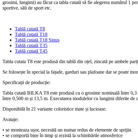
grosimi, lungimi) au făcut ca tabla cutată să fie alegerea numărul 1 pentr
sportive, săli de sport etc.
Tablă cutată T8
Tablă cutată T18
Tablă cutată T18 Sinus
Tablă cutată T35
Tablă cutată T45
Tabla cutata T8 este produsă din tablă din oțel, zincată pe ambele parți 
Se folosește în special la fațade, garduri sau plafoane dar se poate mon
Specificații de producție:
Tabla cutată BILKA T8 este produsă cu o grosime nominală între 0,3 –
între 0,500 m și 13,5 m. Executarea modulelor cu lungimi diferite de 
Disponibilă în 21 variante coloristice mate și lucioase.
Avataje:
• se monteaza ușor, necesită un numar redus de elemente de sprijin
• se comportă bine în timp și rezistă la schimbările atmosferice