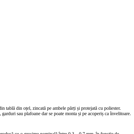
n tablă din oțel, zincată pe ambele părți și protejată cu poliester.
e, garduri sau plafoane dar se poate monta și pe acoperiș ca învelitoare.
odusă cu o grosime nominală între 0,3 – 0,7 mm, în funcție de