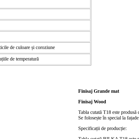
ticile de culoare și coroziune
iațiile de temperatură
Finisaj Grande mat
Finisaj Wood
Tabla cutată T18 este produsă di
Se folosește în special la fațad
Specificații de producție:
Tabla cutată BILKA T18 este pr