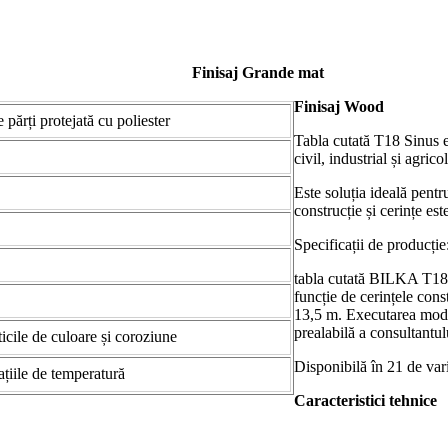
Finisaj Grande mat
Finisaj Wood
 părți protejată cu poliester
Tabla cutată T18 Sinus es
civil, industrial și agrico
Este soluția ideală pentr
construcție și cerințe est
Specificații de producție
tabla cutată BILKA T18 
funcție de cerințele con
13,5 m. Executarea modul
prealabilă a consultant
ticile de culoare și coroziune
Disponibilă în 21 de vari
iațiile de temperatură
Caracteristici tehnice