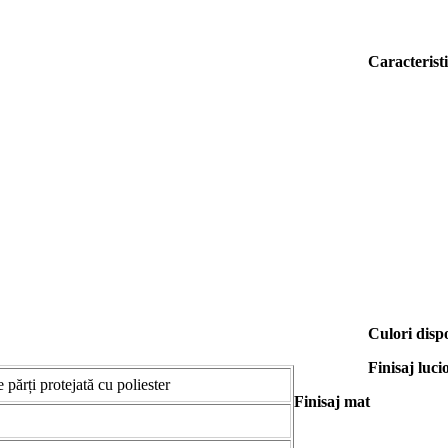
Caracteristi
Culori disp
Finisaj luci
 părți protejată cu poliester
Finisaj mat