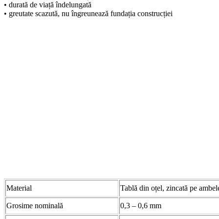
• durată de viață îndelungată
• greutate scazută, nu îngreunează fundația construcției
Material
Tablă din oțel, zincată pe ambele
Grosime nominală
0,3 – 0,6 mm