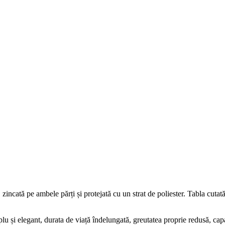
 zincată pe ambele părți și protejată cu un strat de poliester. Tabla cut
plu și elegant, durata de viață îndelungată, greutatea proprie redusă, capac