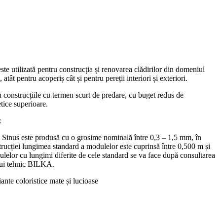
te utilizată pentru construcția și renovarea clădirilor din domeniul
l, atât pentru acoperiș cât și pentru pereții interiori și exteriori.
u construcțiile cu termen scurt de predare, cu buget redus de
etice superioare.
:
Sinus este produsă cu o grosime nominală între 0,3 – 1,5 mm, în
strucției lungimea standard a modulelor este cuprinsă între 0,500 m și
elor cu lungimi diferite de cele standard se va face după consultarea
ului tehnic BILKA.
ante coloristice mate și lucioase