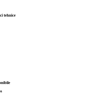
ci tehnice
onibile
os